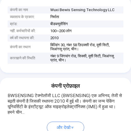
कंपनी का नाम
Wuxi Bewis Sensing Technology LLC
व्यवसाय के प्रकार:
निर्माता
ब्रांड:
बीडब्ल्यूसेंसिंग
नहीं. कर्मचारियों की:
100~200 लोग
वर्ष की स्थापना की:
2010
बिल्डिंग 30, नंबर 58 ज़िउक्सी रोड, वूशी सिटी,
कंपनी का स्थान
जिआंगसु प्रांत, चीन।
नंबर 9 जिंगयांग रोड, सिक्सी, वूशी सिटी, जिआंगसु
कारखाने की स्थिति
प्रांत, चीन।
कंपनी प्रोफ़ाइल
BWSENSING टेक्नोलॉजी LLC (BWSENSING) एक अभिनव, तेजी से
बढ़ती कंपनी है जिसकी स्थापना 2010 में हुई थी। कंपनी का जन्म पेकिंग
यूनिवर्सिटी के इंस्टीट्यूट ऑफ माइक्रोइलेक्ट्रॉनिक्स (IME) में हुआ था।
हमने चीन...
और देखो