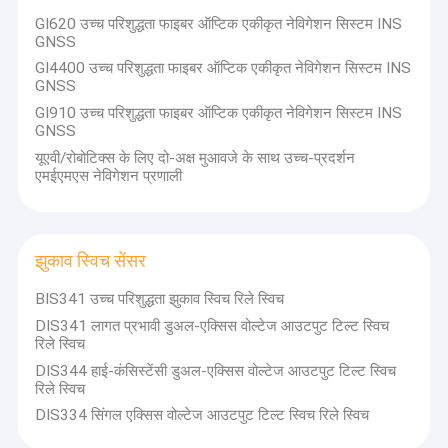
इनर्शियल सेंसर तकनीक की एक श्रृंखला के अनुसंधान-डिजाइन-विकास और निर्माण में
कारखाना भ्रमण
GI620 उच्च परिशुद्धता फाइबर ऑप्टिक एकीकृत नेविगेशन सिस्टम INS
15 वर्षों के अनुभव के साथ, BWSENSING के पास इंक्लाइनोमीटर, इलेक्ट्रॉनिक
GNSS
कंपास, IMU, AHRS, GNSS/INS और फाइबर ऑप्टिक गायरोस्कोप के लिए पूरी तरह से
गुणवत्ता नियंत्रण
GI4400 उच्च परिशुद्धता फाइबर ऑप्टिक एकीकृत नेविगेशन सिस्टम INS
एकीकृत OEM/ODM डिजाइन और विनिर्माण सेवाएं प्रदान करने के कौशल, ज्ञान और
GNSS
अनुभव हैं।
संपर्क करें
GI910 उच्च परिशुद्धता फाइबर ऑप्टिक एकीकृत नेविगेशन सिस्टम INS
जैसा कि कंपनी के सह-संस्थापक डॉ. गुआंगयी शी ने कहा, हम बेहतर IoT दुनिया के लिए
GNSS
वैश्विक समाज में अधिक योगदान करने के लिए सटीक और लागत प्रभावी सेंसर का उपयोग
एक उद्धरण का अनुरोध करें
यूएवी/रोबोटिक्स के लिए दो-अक्ष मुआवजे के साथ उच्च-प्रदर्शन
करेंगे।
एमईएमएस नेविगेशन प्रणाली
डिजिटल इनक्लिनोमीटर सेंसर
झुकाव स्विच सेंसर
एनालॉग इनक्लिनोमीटर सेंसर
BIS341 उच्च परिशुद्धता झुकाव स्विच रिले स्विच
DIS341 लागत प्रभावी डुअल-एक्सिस वोल्टेज आउटपुट टिल्ट स्विच
गतिशील इनक्लिनोमीटर
रिले स्विच
DIS344 हाई-कंसिस्टेंसी डुअल-एक्सिस वोल्टेज आउटपुट टिल्ट स्विच
वायरलेस इनक्लिनोमीटर
रिले स्विच
DIS334 सिंगल एक्सिस वोल्टेज आउटपुट टिल्ट स्विच रिले स्विच
इलेक्ट्रॉनिक कम्पास सेंसर