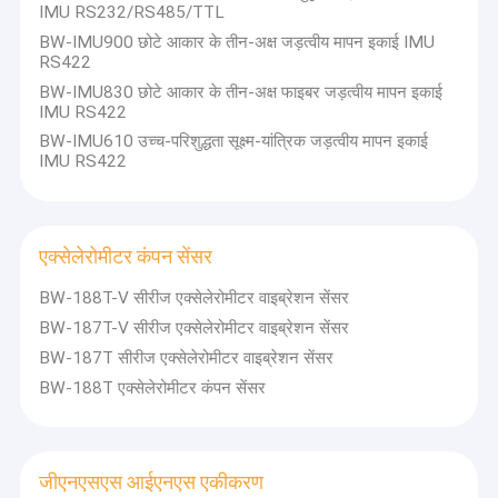
IMU RS232/RS485/TTL
BW-IMU900 छोटे आकार के तीन-अक्ष जड़त्वीय मापन इकाई IMU
RS422
BW-IMU830 छोटे आकार के तीन-अक्ष फाइबर जड़त्वीय मापन इकाई
IMU RS422
BW-IMU610 उच्च-परिशुद्धता सूक्ष्म-यांत्रिक जड़त्वीय मापन इकाई
IMU RS422
एक्सेलेरोमीटर कंपन सेंसर
BW-188T-V सीरीज एक्सेलेरोमीटर वाइब्रेशन सेंसर
BW-187T-V सीरीज एक्सेलेरोमीटर वाइब्रेशन सेंसर
BW-187T सीरीज एक्सेलेरोमीटर वाइब्रेशन सेंसर
घर
BW-188T एक्सेलेरोमीटर कंपन सेंसर
BWSENSING टेक्नोलॉजी LLC (BWSENSING) एक अभिनव, तेजी से बढ़ती कंपनी
है जिसकी स्थापना 2010 में हुई थी। कंपनी का जन्म पेकिंग यूनिवर्सिटी के इंस्टीट्यूट
उत्पादों
ऑफ माइक्रोइलेक्ट्रॉनिक्स (IME) में हुआ था। हमने चीनी बाजार में मध्य और उच्च-अंत
उद्योग अनुप्रयोगों में शीर्ष स्थान हासिल किया है। 2019 से, BWSENSING® को हमारे
हमारे बारे में
वैश्विक ब्रांड के रूप में अनुमोदित किया गया है।
जीएनएसएस आईएनएस एकीकरण