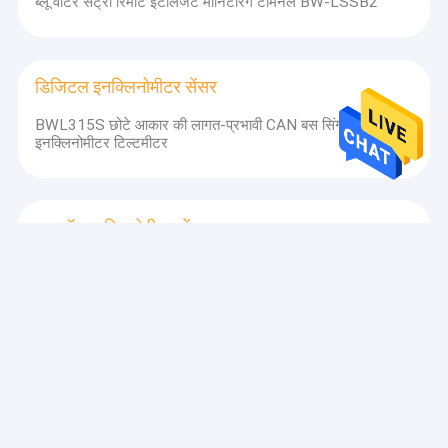
ब्लू वाटर सेंट्री रिमोट इंटेलिजेंट मॉनिटरिंग टर्मिनल BW-LSSB2
डिजिटल इनक्लिनोमीटर सेंसर
BWL315S छोटे आकार की लागत-प्रभावी CAN बस सिंगल एक्सिस
इनक्लिनोमीटर टिल्टमीटर
एनालॉग इनक्लिनोमीटर सेंसर
BWM420 एमईएमएस वोल्टेज आउटपुट डुअल-एक्सिस इनक्लिनोमीटर
टिल्टमीटर सटीकता 0.01 °
गतिशील इनक्लिनोमीटर
BW-VG220 कम लागत वाले MEMS वोल्टेज डायनेमिक
इनक्लिनोमीटर टिल्टमीटर 0-5V / 0-10V वैकल्पिक