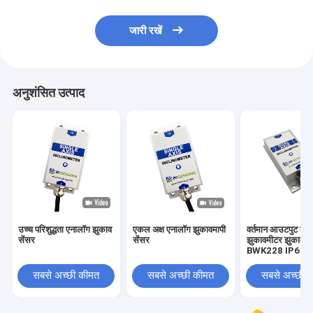
जारी रखें
अनुशंसित उत्पाद
उच्च परिशुद्धता एनालॉग झुकाव
एकल अक्ष एनालॉग झुकावमापी
वर्तमान आउटपुट दोहर
सेंसर
सेंसर
झुकावमीटर झुकावमी
BWK228 IP67
सबसे अच्छी कीमत
सबसे अच्छी कीमत
सबसे अच्छी 