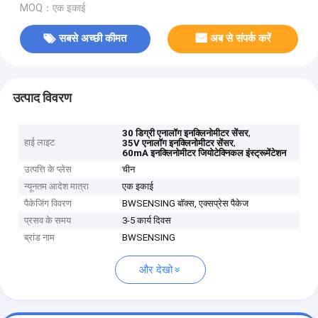
MOQ：एक इकाई
सबसे अच्छी कीमत
अब से संपर्क करें
उत्पाद विवरण
,
30 डिग्री एनालॉग इनक्लिनोमीटर सेंसर
हाई लाइट
,
35V एनालॉग इनक्लिनोमीटर सेंसर
60mA इनक्लिनोमीटर जियोटेक्निकल इंस्ट्रूमेंटेशन
उत्पत्ति के प्लेस
चीन
न्यूनतम आदेश मात्रा
एक इकाई
पैकेजिंग विवरण
BWSENSING बॉक्स, एक्सप्रेस पैकेज
प्रसव के समय
3-5 कार्य दिवस
ब्रांड नाम
BWSENSING
और देखो