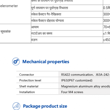
कमरे के तापमान पर पूर्वाग्रह स्थिरता
elerometer
पूर्ण तापमान पर पूर्वाग्रह स्थिरता
0.5म
स्केल फ़ैक्टर गैर-रैखिकता
300प
स्केल फैक्टर दोहराव योग्यता
300प
आयाम
70×6
 सूचकांक
स्टार्टअप का समय
≤1 म
वज़न
≤450