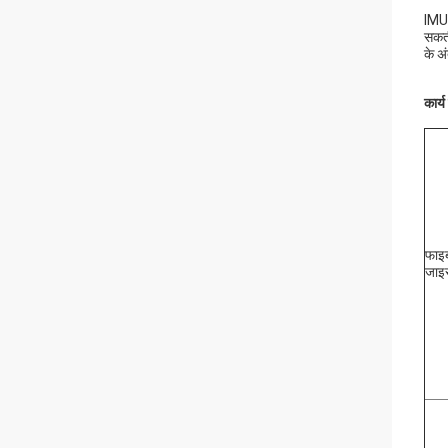
IMU7
सकती
के अ
कार्
फाइ
जाइर