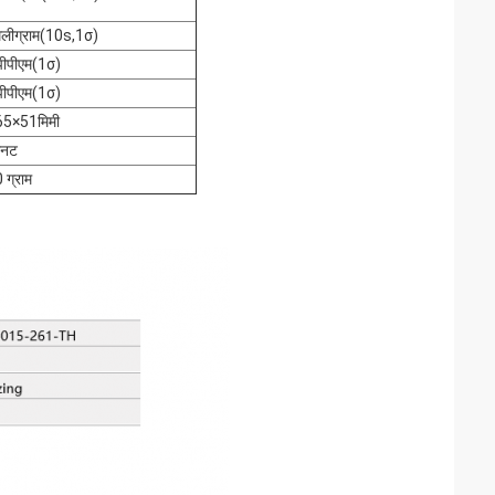
िलीग्राम(10s,1σ)
ीपीएम(1σ)
ीपीएम(1σ)
5×51मिमी
िनट
 ग्राम