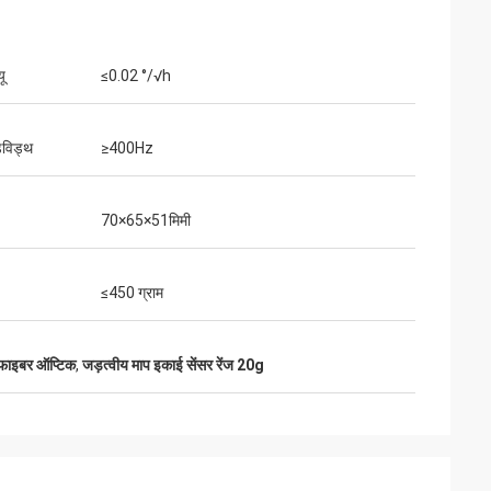
ू
≤0.02 °/√h
डविड्थ
≥400Hz
70×65×51मिमी
≤450 ग्राम
फाइबर ऑप्टिक
,
जड़त्वीय माप इकाई सेंसर रेंज 20g