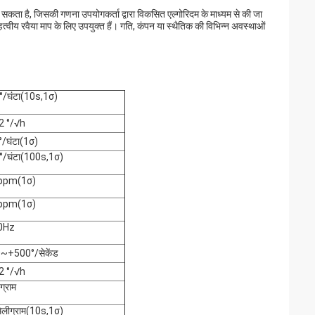
ा है, जिसकी गणना उपयोगकर्ता द्वारा विकसित एल्गोरिदम के माध्यम से की जा
ीय रवैया माप के लिए उपयुक्त हैं। गति, कंपन या स्थैतिक की विभिन्न अवस्थाओं
°/घंटा(10s,1σ)
2 °/√h
°/घंटा(1σ)
°/घंटा(100s,1σ)
ppm(1σ)
ppm(1σ)
0Hz
~+500°/सेकेंड
2 °/√h
ग्राम
िलीग्राम(10s,1σ)