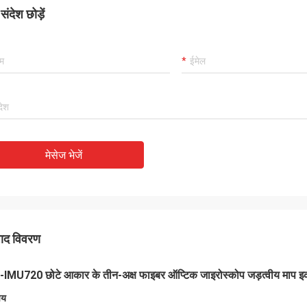
ंदेश छोड़ें
मेसेज भेजें
पाद विवरण
IMU720 छोटे आकार के तीन-अक्ष फाइबर ऑप्टिक जाइरोस्कोप जड़त्वीय माप इका
चय