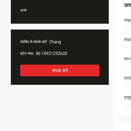
उत्
अन्य
जाइरो
जाइर
व्यक्ति से संपर्क करें :
Zhang
फ़ोन नंबर :
86 18921292620
माप श
संपर्क करें
स्टा
प्रम