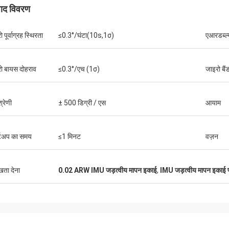
पाद विवरण
 पूर्वाग्रह स्थिरता
≤0.3°/घंटा(10s,1σ)
एआरडब्ल्य
ो बायस दोहराव
≤0.3°/एच (1σ)
जाइरो बैं
्रेणी
± 500 डिग्री / एस
आयाम
र्टअप का समय
≤1 मिनट
वज़न
ुखता देना
0.02 ARW IMU जड़त्वीय मापन इकाई
,
IMU जड़त्वीय मापन इकाई 