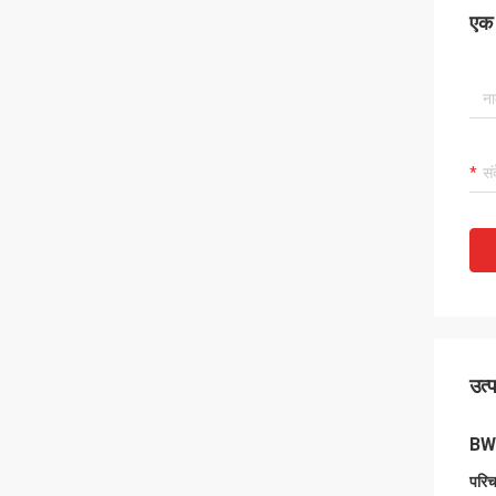
एक स
उत्
BW-
परि