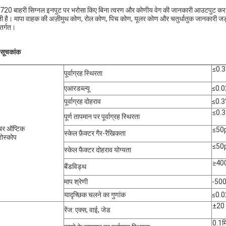
20 बाहरी सिग्नल इनपुट पर भरोसा किए बिना त्वरण और कोणीय वेग की जानकारी आउटपुट कर सकत
 है। मापा वाहक की अज़ीमुथ कोण, रोल कोण, पिच कोण, यूलर कोण और चतुर्धातुक जानकारी जड़त्व
ंतर्गत।
य सूचकांक
≤0.3
पूर्वाग्रह स्थिरता
एआरडब्ल्यू
≤0.0
पूर्वाग्रह दोहराव
≤0.3
≤0.3
पूर्ण तापमान पर पूर्वाग्रह स्थिरता
बर ऑप्टिक
≤50
स्केल फ़ैक्टर गैर-रैखिकता
ोस्कोप
≤50
स्केल फैक्टर दोहराव योग्यता
≥40
बैंडविड्थ
माप श्रेणी
-500
यादृच्छिक चलने का गुणांक
≤0.0
±20 
रेंज: एक्स, वाई, जेड
0.1म