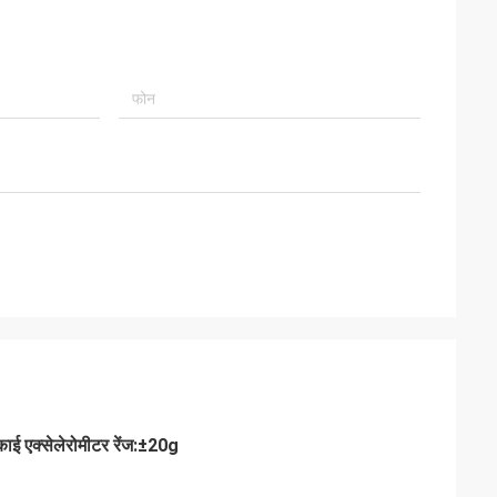
ई एक्सेलेरोमीटर रेंज:±20g