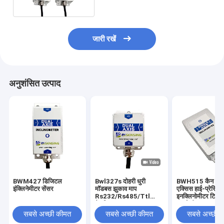
जारी रखें
अनुशंसित उत्पाद
BWM427 डिजिटल
Bwl327s दोहरी धुरी
BWH515 कैन बस 
इंक्लिनेमीटर सेंसर
मॉडबस झुकाव माप
एक्सिस हाई-प्रेसिज
Rs232/Rs485/Ttl
इनक्लिनोमीटर टिल्ट
वैकल्पिक
एक्यूरेसी 0.003°
सबसे अच्छी कीमत
सबसे अच्छी कीमत
सबसे अच्छी 