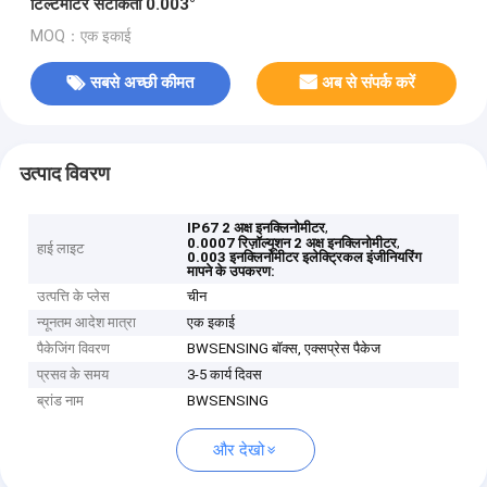
टिल्टमीटर सटीकता 0.003°
MOQ：एक इकाई
सबसे अच्छी कीमत
अब से संपर्क करें
उत्पाद विवरण
,
IP67 2 अक्ष इनक्लिनोमीटर
,
0.0007 रिज़ॉल्यूशन 2 अक्ष इनक्लिनोमीटर
हाई लाइट
0.003 इनक्लिनोमीटर इलेक्ट्रिकल इंजीनियरिंग
मापने के उपकरण:
उत्पत्ति के प्लेस
चीन
न्यूनतम आदेश मात्रा
एक इकाई
पैकेजिंग विवरण
BWSENSING बॉक्स, एक्सप्रेस पैकेज
प्रसव के समय
3-5 कार्य दिवस
ब्रांड नाम
BWSENSING
और देखो