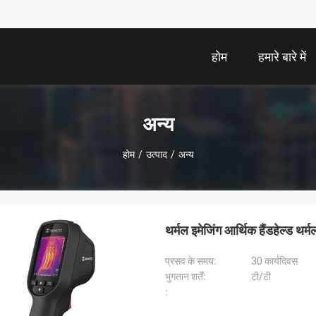
होम
हमारे बारे में
अन्य
होम
/
उत्पाद
/
अन्य
थर्मल इमेजिंग आर्थिक हैंडहेल्ड थर्म
प्रसव के समय:
30 कार्यदिवस
भुगतान शर्तें:
टी/टी
: