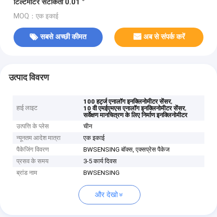
टिल्टमीटर सटीकता 0.01 °
MOQ：एक इकाई
सबसे अच्छी कीमत
अब से संपर्क करें
उत्पाद विवरण
,
100 हर्ट्ज एनालॉग इनक्लिनोमीटर सेंसर
हाई लाइट
,
10 वी एमईएमएस एनालॉग इनक्लिनोमीटर सेंसर
सर्वेक्षण मानचित्रण के लिए निर्माण इनक्लिनोमीटर
उत्पत्ति के प्लेस
चीन
न्यूनतम आदेश मात्रा
एक इकाई
पैकेजिंग विवरण
BWSENSING बॉक्स, एक्सप्रेस पैकेज
प्रसव के समय
3-5 कार्य दिवस
ब्रांड नाम
BWSENSING
और देखो